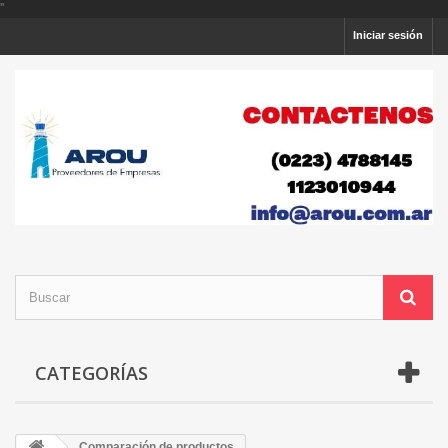
'
'
Iniciar sesión
CATEGORÍAS
Comparación de productos