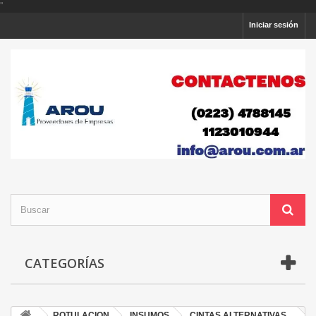
'
'
Iniciar sesión
CATEGORÍAS
ROTULACION
INSUMOS
CINTAS ALTERNATIVAS