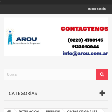
'
'
Iniciar sesión
CATEGORÍAS
ROTULACION
INSUMOS
CINTAS ORIGINALES