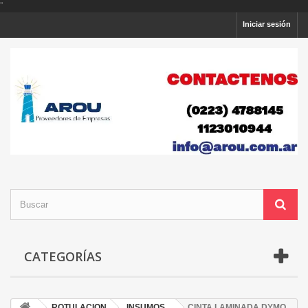
'
'
Iniciar sesión
CATEGORÍAS
ROTULACION
INSUMOS
CINTA LAMINADA DYMO