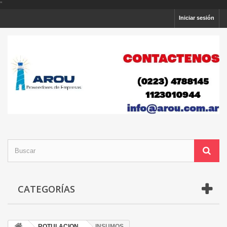
'
'
Iniciar sesión
CATEGORÍAS
ROTULACION
INSUMOS