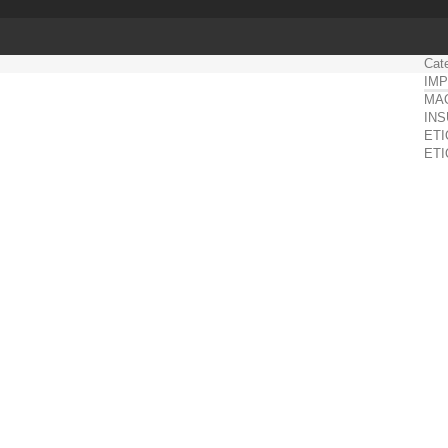
Cat
IMP
MA
INS
ETI
ET