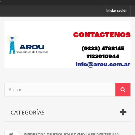
'
'
Iniciar sesión
CATEGORÍAS
IMPRESORA DE ETIQUETAS DYMO LABELWRITER 550