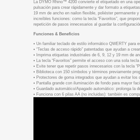
La DYMO Rhino™ 4200 convierte el etiquetado en una opera
pulsación para crear rápidamente y dar formato a etiquetas
19 mm de ancho en nailon flexible, poliéster permanente y
increíbles funciones: como la tecla “Favoritos”, que propo
repetición de pasos innecesarios al guardar la configuraci
Funciones & Beneficios
• Un familiar teclado de estilo informático QWERTY para esc
• “Teclas de acceso rápido” patentadas que ayudan a crear 
• Imprima etiquetas industriales de 6, 9, 12 y 19 mm de a
• La tecla “Favoritos” permite el acceso con una sola tecla
• Evite tener que repetir pasos innecesarios con la tecla “
• Biblioteca con 150 símbolos y términos previamente progr
• Protectores de goma integrados que ayudan a evitar los
• Pantalla grande con iluminación de fondo para mayor faci
• Guardado automático/Apagado automático: prolonga la dur
• Funciona con 6 pilas AA (no incluidas): también es compat